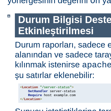
yönergesinin değerini
ya
On
Durum Bilgisi Deste
Etkinleştirilmesi
Durum raporları, sadece
alanından ve sadece tarayı
kılınmak istenirse
apach
şu satırlar eklenebilir:
<
Location
"/server-status"
>
SetHandler
 server-status

Require
 host example
.
</
Location
>