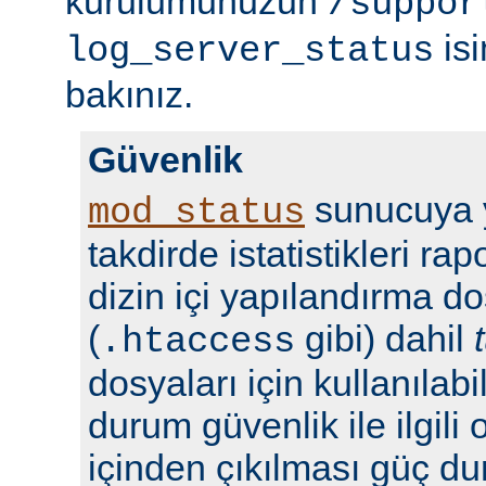
kurulumunuzun
/suppor
isi
log_server_status
bakınız.
Güvenlik
sunucuya y
mod_status
takdirde istatistikleri r
dizin içi yapılandırma do
(
gibi) dahil
.htaccess
dosyaları için kullanılabil
durum güvenlik ile ilgili 
içinden çıkılması güç du