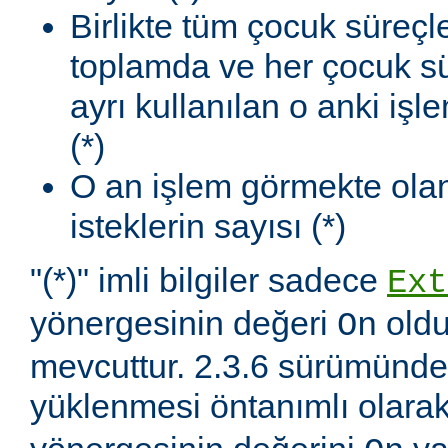
Birlikte tüm çocuk süreçl
toplamda ve her çocuk sü
ayrı kullanılan o anki iş
(*)
O an işlem görmekte olan
isteklerin sayısı (*)
"(*)" imli bilgiler sadece
Ext
yönergesinin değeri
oldu
On
mevcuttur. 2.3.6 sürümünd
yüklenmesi öntanımlı olara