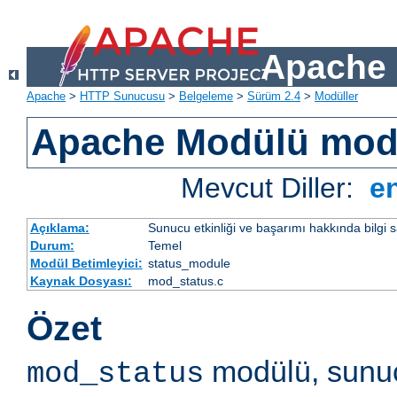
Apache 
Apache
>
HTTP Sunucusu
>
Belgeleme
>
Sürüm 2.4
>
Modüller
Apache Modülü mod
Mevcut Diller:
e
Açıklama:
Sunucu etkinliği ve başarımı hakkında bilgi s
Durum:
Temel
Modül Betimleyici:
status_module
Kaynak Dosyası:
mod_status.c
Özet
modülü, sunuc
mod_status