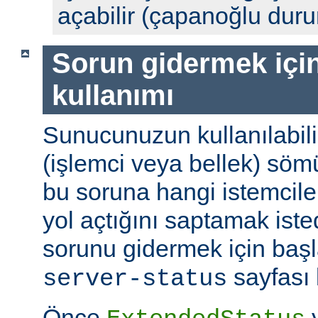
açabilir (çapanoğlu dur
Sorun gidermek için
kullanımı
Sunucunuzun kullanılabili
(işlemci veya bellek) söm
bu soruna hangi istemciler
yol açtığını saptamak ist
sorunu gidermek için başl
sayfası k
server-status
Önce
y