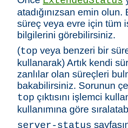
ExtendedStatus
atadığınızsan emin olun.
süreç veya evre için tüm i
bilgilerini görebilirsiniz.
(
veya benzeri bir sür
top
kullanarak) Artık kendi sü
zanlılar olan süreçleri bul
bakabilirsiniz. Sorunun çe
çıktısını işlemci kull
top
kullanımına göre sıralatabi
sayfasın
server-status