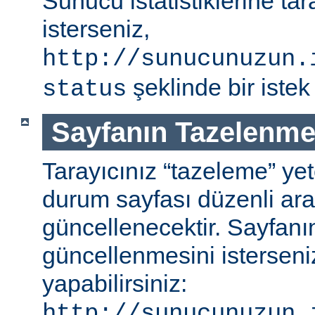
Sunucu istatistiklerine ta
isterseniz,
http://sunucunuzun.
şeklinde bir istek 
status
Sayfanın Tazelenme
Tarayıcınız “tazeleme” ye
durum sayfası düzenli aral
güncellenecektir. Sayfanı
güncellenmesini isterseniz
yapabilirsiniz:
http://sunucunuzun.