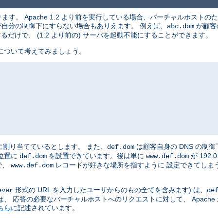
す。 Apache 1.2 より前を実行している場合、バーチャルホストのた
索が自分の制御下にすらない場合もありえます。 例えば、
が顧客
abc.dom
だけで、 (1.2 より前の) サーバを起動不能にすることができます。
について考えてみましょう。
に割り当てているとします。 また、
は顧客自身の DNS の制
def.dom
位置に
を設置できています。後は単に
が 192
def.dom
www.def.dom
で、
レコードが好きな場所を指すように 設定できてしま
www.def.dom
形式の URL を入力したユーザからのもの全てを含みます) は、
ever
de
、 応答の必要なバーチャルホストへのリクエストに対して、 Apache
ちら
に記述されています。