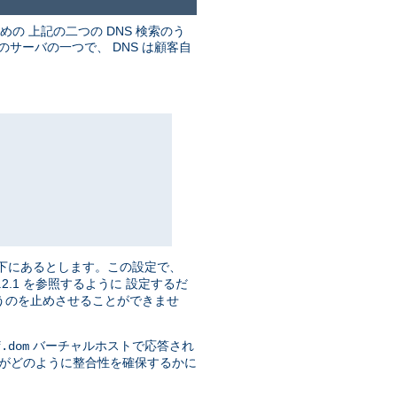
めの 上記の二つの DNS 検索のう
のサーバの一つで、 DNS は顧客自
御下にあるとします。この設定で、
.0.2.1 を参照するように 設定するだ
うのを止めさせることができませ
バーチャルホストで応答され
f.dom
 がどのように整合性を確保するかに