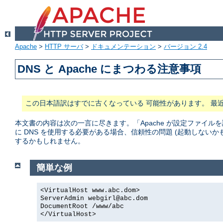
Apache
>
HTTP サーバ
>
ドキュメンテーション
>
バージョン 2.4
DNS と Apache にまつわる注意事項
この日本語訳はすでに古くなっている 可能性があります。 最
本文書の内容は次の一言に尽きます。「Apache が設定ファイルを
に DNS を使用する必要がある場合、信頼性の問題 (起動しない
するかもしれません。
簡単な例
<VirtualHost www.abc.dom>
ServerAdmin webgirl@abc.dom
DocumentRoot /www/abc
</VirtualHost>