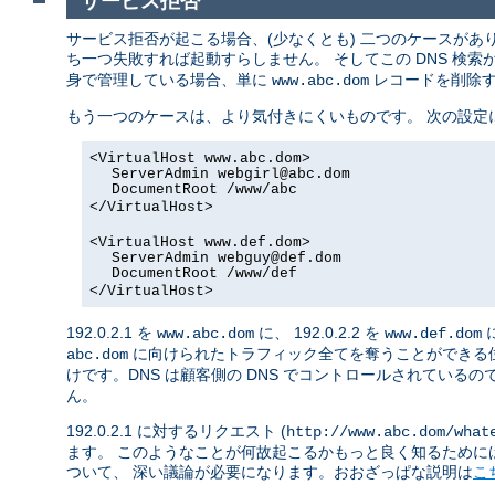
サービス拒否
サービス拒否が起こる場合、(少なくとも) 二つのケースがありま
ち一つ失敗すれば起動すらしません。 そしてこの DNS 検
身で管理している場合、単に
レコードを削除する
www.abc.dom
もう一つのケースは、より気付きにくいものです。 次の設定
<VirtualHost www.abc.dom>
ServerAdmin webgirl@abc.dom
DocumentRoot /www/abc
</VirtualHost>
<VirtualHost www.def.dom>
ServerAdmin webguy@def.dom
DocumentRoot /www/def
</VirtualHost>
192.0.2.1 を
に、 192.0.2.2 を
www.abc.dom
www.def.dom
に向けられたトラフィック全てを奪うことができる
abc.dom
けです。DNS は顧客側の DNS でコントロールされているの
ん。
192.0.2.1 に対するリクエスト (
http://www.abc.dom/what
ます。 このようなことが何故起こるかもっと良く知るためには
ついて、 深い議論が必要になります。おおざっぱな説明は
こ