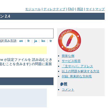
モジュール
|
ディレクティブ
|
FAQ
|
用語
|
サイトマップ
 2.4
翻訳済み言語:
en
|
fr
|
ja
|
ko
|
tr
簡単な例
he が設定ファイルを 読み込むとき
サービス拒否
盗むことを含みます) の問題に直面
「主サーバ」アドレス
以上の問題を解決する方法
付録: 将来的な方向性
参照
コメント