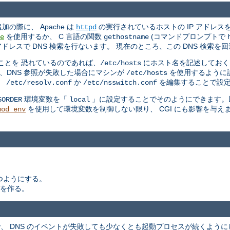
加の際に、 Apache は
の実行されているホストの IP アドレ
httpd
を使用するか、 C 言語の関数
(コマンドプロンプトで
e
gethostname
ドレスで DNS 検索を行ないます。 現在のところ、この DNS 検索
ことを 恐れているのであれば、
にホスト名を記述しておく
/etc/hosts
、DNS 参照が失敗した場合にマシンが
を使用するように
/etc/hosts
、
か
を編集することで設
/etc/resolv.conf
/etc/nsswitch.conf
環境変数を「
」に設定することでそのようにできます。以
SORDER
local
を使用して環境変数を制御しない限り、 CGI にも影響を与えま
mod_env
つようにする。
を作る。
.2 で、 DNS のイベントが失敗しても少なくとも起動プロセスが続くよ