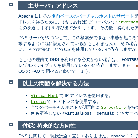
「主サーバ」アドレス
Apache 1.1 での
名前ベースのバーチャルホストのサポート
追
ドレスを得るために、 (もしあれば) グローバルな
ServerNam
ものを返します) を呼び出すかをします。 その後、得られたア
DNS サーバがダウンして、この検索ができない事態が起こる
動するように既に設定されているかもしれません)。 その場合
い。 その方法は、どの OS を使用しているかに依存しますが
もし他の理由で DNS を利用する必要がない場合は、
HOSTRE
レゾルバライブラリを使用しているかに依存します。また、
OS の FAQ で調べると良いでしょう。
以上の問題を解決する方法
で IP アドレスを使用する。
VirtualHost
で IP アドレスを使用する。
Listen
全てのバーチャルホストが明示的に
を持
ServerName
何も応答しない
サーバ
<VirtualHost _default_:*>
付録: 将来的な方向性
DNS に関して、現状は全く宜しくありません。Apache 1