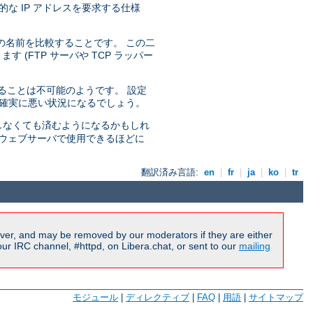
な IP アドレスを要求する仕様
の名前を比較することです。 この二
(FTP サーバや TCP ラッパー
せることは不可能のようです。 設定
り確実に悪い状況になるでしょう。
しなくても済むようになるかもしれ
ルのウェブサーバで使用できるほどに
翻訳済み言語:
en
|
fr
|
ja
|
ko
|
tr
ver, and may be removed by our moderators if they are either
r IRC channel, #httpd, on Libera.chat, or sent to our
mailing
モジュール
|
ディレクティブ
|
FAQ
|
用語
|
サイトマップ