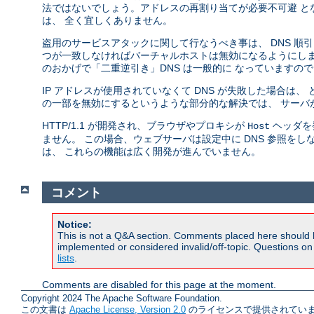
法ではないでしょう。アドレスの再割り当てが必要不可避 とな
は、 全く宜しくありません。
盗用のサービスアタックに関して行なうべき事は、 DNS 順
つが一致しなければバーチャルホストは無効になるようにします。
のおかげで「二重逆引き」DNS は一般的に なっていますの
IP アドレスが使用されていなくて DNS が失敗した場合は
の一部を無効にするというような部分的な解決では、 サーバ
HTTP/1.1 が開発され、ブラウザやプロキシが
ヘッダを
Host
ません。 この場合、ウェブサーバは設定中に DNS 参照をしな
は、 これらの機能は広く開発が進んでいません。
コメント
Notice:
This is not a Q&A section. Comments placed here should 
implemented or considered invalid/off-topic. Questions o
lists
.
Comments are disabled for this page at the moment.
Copyright 2024 The Apache Software Foundation.
この文書は
Apache License, Version 2.0
のライセンスで提供されていま