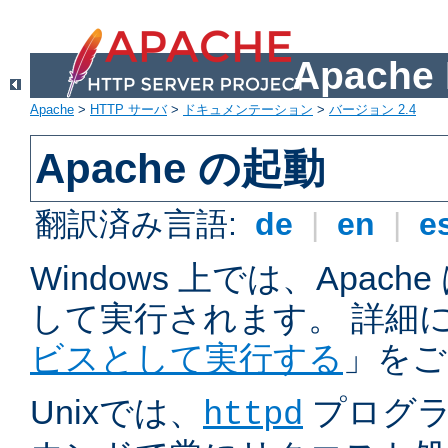
Apach
Apache
>
HTTP サーバ
>
ドキュメンテーション
>
バージョン 2.4
Apache の起動
翻訳済み言語:
de
|
en
|
e
Windows 上では、Apac
して実行されます。 詳細
ビスとして実行する
」をご
Unixでは、
プログラ
httpd