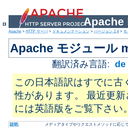
Apach
Apache
>
HTTP サーバ
>
ドキュメンテーション
>
バージョン 2.4
>
モ
Apache モジュール mo
翻訳済み言語:
d
この日本語訳はすでに古
性があります。 最近更
には英語版をご覧下さい
説明:
メディアタイプやリクエストメソッドに応じて 