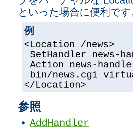
といった場合に便利です
例
<Location /news>
SetHandler news-ha
Action news-handle
bin/news.cgi virtu
</Location>
参照
AddHandler