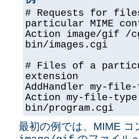
# Requests for file
particular MIME con
Action image/gif /c
bin/images.cgi
# Files of a partic
extension
AddHandler my-file-
Action my-file-type
bin/program.cgi
最初の例では、MIME 
のファイル