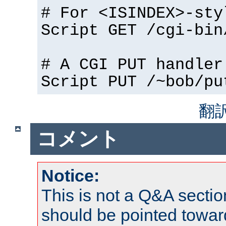
# For <ISINDEX>-sty
Script GET /cgi-bin
# A CGI PUT handler
Script PUT /~bob/pu
翻
コメント
Notice:
This is not a Q&A sect
should be pointed towar