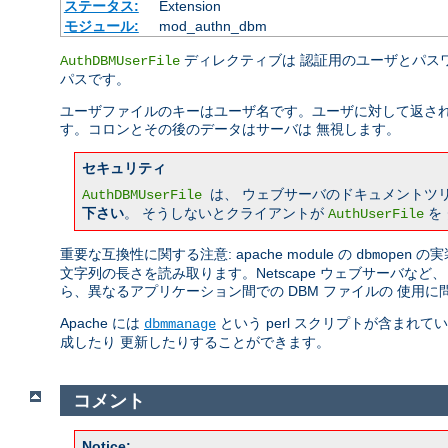
ステータス:
Extension
モジュール:
mod_authn_dbm
ディレクティブは 認証用のユーザとパスワ
AuthDBMUserFile
パスです。
ユーザファイルのキーはユーザ名です。ユーザに対して返され
す。コロンとその後のデータはサーバは 無視します。
セキュリティ
は、 ウェブサーバのドキュメントツ
AuthDBMUserFile
下さい
。 そうしないとクライアントが
を
AuthUserFile
重要な互換性に関する注意: apache module の
の実
dbmopen
文字列の長さを読み取ります。Netscape ウェブサーバな
ら、異なるアプリケーション間での DBM ファイルの 使用
Apache には
という perl スクリプトが含まれ
dbmmanage
成したり 更新したりすることができます。
コメント
Notice: