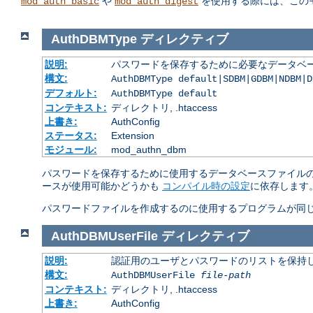
や
を使用する際には、この
mod_auth_basic
mod_auth_digest
AuthDBMType
ディレクティブ
説明:
パスワードを保存するために必要なデータベー
構文:
AuthDBMType default|SDBM|GDBM|NDBM|D
デフォルト:
AuthDBMType default
コンテキスト:
ディレクトリ, .htaccess
上書き:
AuthConfig
ステータス:
Extension
モジュール:
mod_authn_dbm
パスワードを保存するために使用するデータベースファイルの
ースが使用可能かどうかも
コンパイル時の設定
に依存します
パスワードファイルを作成するのに使用するプログラムが同じ
AuthDBMUserFile
ディレクティブ
説明:
認証用のユーザとパスワードのリストを保持し
構文:
AuthDBMUserFile
file-path
コンテキスト:
ディレクトリ, .htaccess
上書き:
AuthConfig