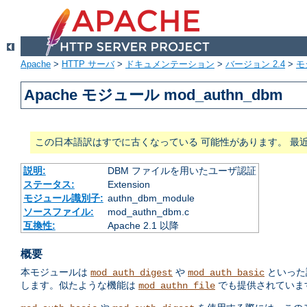
Apache
>
HTTP サーバ
>
ドキュメンテーション
>
バージョン 2.4
>
モ
Apache モジュール mod_authn_dbm
この日本語訳はすでに古くなっている 可能性があります。 最
説明:
DBM ファイルを用いたユーザ認証
ステータス:
Extension
モジュール識別子:
authn_dbm_module
ソースファイル:
mod_authn_dbm.c
互換性:
Apache 2.1 以降
概要
本モジュールは
や
といった
mod_auth_digest
mod_auth_basic
します。似たような機能は
でも提供されていま
mod_authn_file