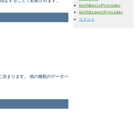
指定することで起動されます。
AuthBasicProvider
AuthDigestProvider
コメント
に決まります。 他の種類のデータベ
。