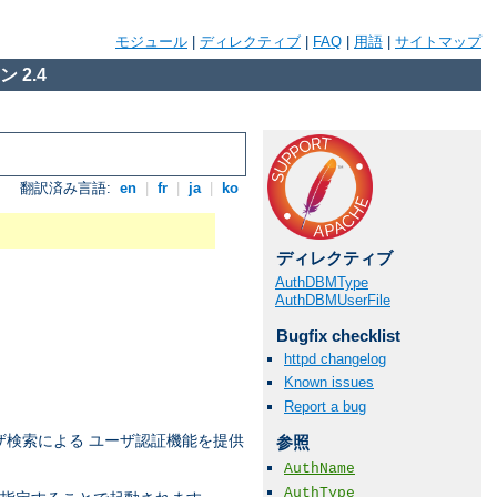
モジュール
|
ディレクティブ
|
FAQ
|
用語
|
サイトマップ
 2.4
翻訳済み言語:
en
|
fr
|
ja
|
ko
ディレクティブ
AuthDBMType
AuthDBMUserFile
Bugfix checklist
httpd changelog
Known issues
Report a bug
検索による ユーザ認証機能を提供
参照
AuthName
AuthType