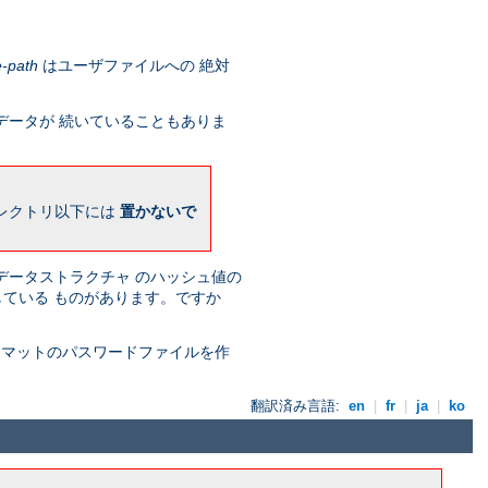
e-path
はユーザファイルへの 絶対
データが 続いていることもありま
ィレクトリ以下には
置かないで
 データストラクチャ のハッシュ値の
存している ものがあります。ですか
ォーマットのパスワードファイルを作
翻訳済み言語:
en
|
fr
|
ja
|
ko