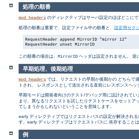
処理の順番
のディレクティブはサーバ設定のほぼどこにで
mod_headers
処理の順番は重要で、設定ファイル中の順番と、
設定用セク
RequestHeader append MirrorID "mirror 12"
RequestHeader unset MirrorID
この順番の場合は、
ヘッダは設定されません。 逆になって
MirrorID
早期処理、後期処理
では、リクエストの早期か後期かの どちらで
mod_headers
トされ、 レスポンスとして送出される直前にレスポンスヘッ
早期モードは開発者向けのテスト/デバッグ用に設計されてい
まり、異なるリクエストを試したりテストケースをセットアッ
てしまうかもしれないということを意味します。
early ディレクティブではリクエストパスの設定が解決さ
す。early ディレクティブはリクエストパスに 依存するこ
例