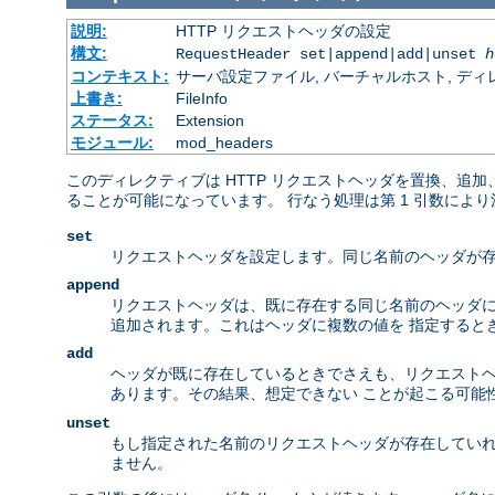
説明:
HTTP リクエストヘッダの設定
構文:
RequestHeader set|append|add|unset
h
コンテキスト:
サーバ設定ファイル, バーチャルホスト, ディレクトリ
上書き:
FileInfo
ステータス:
Extension
モジュール:
mod_headers
このディレクティブは HTTP リクエストヘッダを置換、追
ることが可能になっています。 行なう処理は第 1 引数によ
set
リクエストヘッダを設定します。同じ名前のヘッダが存
append
リクエストヘッダは、既に存在する同じ名前のヘッダに
追加されます。これはヘッダに複数の値を 指定するときの
add
ヘッダが既に存在しているときでさえも、リクエストヘッ
あります。その結果、想定できない ことが起こる可能
unset
もし指定された名前のリクエストヘッダが存在していれ
ません。