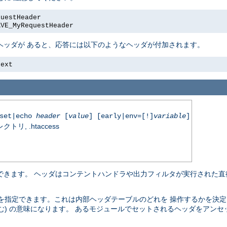
questHeader
AVE_MyRequestHeader
ヘッダが あると、応答には以下のようなヘッダが付加されます。
text
nset|echo
header
[
value
] [early|env=[!]
variable
]
, .htaccess
除できます。 ヘッダはコンテントハンドラや出力フィルタが実行された直
を指定できます。これは内部ヘッダテーブルのどれを 操作するかを決定
む) の意味になります。 あるモジュールでセットされるヘッダをアンセ