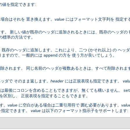
の値を指定できます:
場合はそれを 置き換えます。
value
にはフォーマット文字列を 指定す
す。 新しい値が既存のヘッダに追加されるときには、既存のヘッダの
 の標準の方法です。
既存のヘッダに追加します。これにより、二つ (かそれ以上) の ヘッ
りますので、一般的には
の方を 使う方が良いでしょう。
append
除されます。 同じ名前のヘッダが複数あるときは、すべて削除されま
ッダで そのまま返します。
header
には正規表現も指定できます。
val
名には最後にコロンを含めることもできますが、無くても構いません。
se
を区別し、 正規表現を指定することもできます。
す。
value
に空白がある場合は二重引用符で 囲む必要があります。
valu
を指定できます。
value
は以下のフォーマット指示子をサポートします: