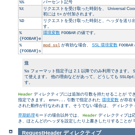
パーセント記号
%%
リクエストを受け取った時刻を、 Universal Coo
%t
初には
が付加されます。
t=
リクエストを受け取った時刻と、ヘッダを送り出
%D
す。
環境変数
の値です。
%
FOOBAR
{FOOBAR}e
が有効な場合、
SSL 環境変数
%
mod_ssl
FOOBAR
{FOOBAR}s
注
フォーマット指定子は 2.1 以降でのみ利用できます。
%s
て使えます。 他の理由などがあって、どうしても
SSLOpt
す。
ディレクティブには追加の引数を持たせることが で
Header
指定できます。
引数で指定された
環境変数
が存在す
env=...
された動作が行なわれます。そうでない場合は、 ディレクテ
早期処理
モードの場合以外では、
ディレクティブは応
Header
き、ほとんどのヘッダを設定したり上書きしたりすることが 
RequestHeader
ディレクティブ