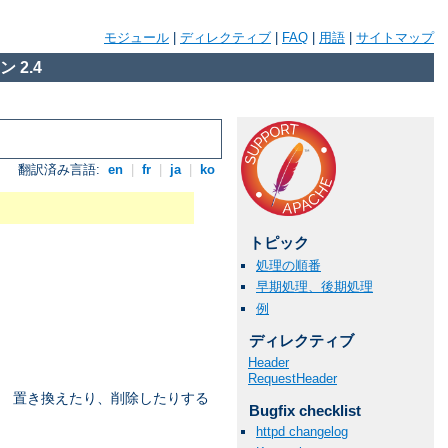
モジュール
|
ディレクティブ
|
FAQ
|
用語
|
サイトマップ
 2.4
翻訳済み言語:
en
|
fr
|
ja
|
ko
トピック
処理の順番
早期処理、後期処理
例
ディレクティブ
Header
RequestHeader
、 置き換えたり、削除したりする
Bugfix checklist
httpd changelog