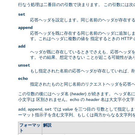
行なう処理は二番目のの引数で決まります。 この引数には次
set
応答ヘッダを設定します。同じ名前のヘッダが存在する
append
応答ヘッダを既に存在する同じ名前のヘッダに追加しま
す。これはヘッダに複数の値を 指定するときの HTTP
add
ヘッダが既に存在しているときでさえも、応答ヘッダを 
す。その結果、想定できない ことが起こる可能性があ
unset
もし指定された名前の応答ヘッダが存在していれば、削
echo
指定されたものと同じ名前のリクエストヘッダを応答ヘ
この引数の後にはヘッダ名 (
header
) が続きます。 ヘッダ
小文字は 区別されません。echo の
header
名は大文字小文字
,
,
では
value
を三つ目の 引数として指定しま
add
append
set
ーマット指示子を含む文字列、もしくは両方からなる文字列
フォーマッ
解説
ト