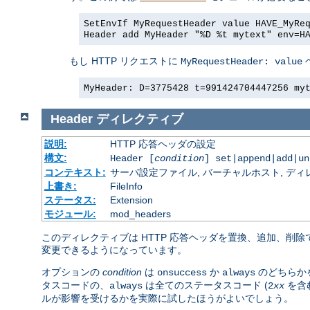
SetEnvIf MyRequestHeader value HAVE_MyRe
Header add MyHeader "%D %t mytext" env=H
もし HTTP リクエストに
MyRequestHeader: value
MyHeader: D=3775428 t=991424704447256 my
Header
ディレクティブ
説明:
HTTP 応答ヘッダの設定
構文:
Header [
condition
] set|append|add|u
コンテキスト:
サーバ設定ファイル, バーチャルホスト, ディレクトリ
上書き:
FileInfo
ステータス:
Extension
モジュール:
mod_headers
このディレクティブは HTTP 応答ヘッダを置換、追加、削
変更できるようになっています。
オプションの
condition
は
か
のどちらか
onsuccess
always
タスコードの、
は全てのステータスコード (
を含
always
2
xx
ルが影響を受けるかを実際に試したほうがよいでしょう。