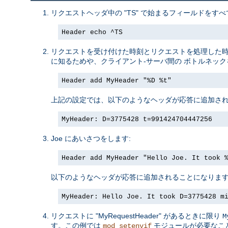
リクエストヘッダ中の "TS" で始まるフィールドをすべ
Header echo ^TS
リクエストを受け付けた時刻とリクエストを処理した
に知るためや、クライアント-サーバ間の ボトルネッ
Header add MyHeader "%D %t"
上記の設定では、以下のようなヘッダが応答に追加され
MyHeader: D=3775428 t=991424704447256
Joe にあいさつをします:
Header add MyHeader "Hello Joe. It took 
以下のようなヘッダが応答に追加されることになりま
MyHeader: Hello Joe. It took D=3775428 m
リクエストに "MyRequestHeader" があるときに限り
M
す。この例では
モジュールが必要なこ
mod_setenvif