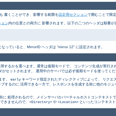
も 書くことができ、影響する範囲を
設定用セクション
で囲むことで限定
ション
内の位置との両方に 影響されます。以下の二つのヘッダは順番が逆
いると、MirrorID ヘッダは "mirror 12" に設定されます。
適用するかを選べます。通常は後期モードで、 コンテンツ生成が実行さ
ダがセットされます。 運用中のサーバでは必ず後期モードを使ってくだ
ます。
キーワード指定されたディレクティブによって、 リクエス
early
プするのに 活用できる一方で、レスポンスを生成する前に他のモジュ
れる前に 処理されるので、メインサーバかバーチャルホストコンテキスト
とはできませんので、
や
といったコンテキスト
<Directory>
<Location>