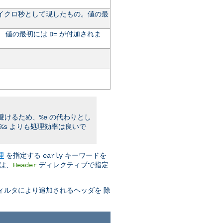
た 時間をマイクロ秒として現したもの。値の最
。 値の最初には
が付加されま
D=
避けるため、
の代わりとし
%e
よりも処理効率は良いで
%s
理
を指定する
キーワードを
early
は、
ディレクティブで指定
Header
ィルタにより追加されるヘッダを 除