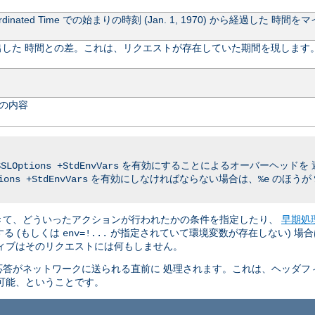
rdinated Time での始まりの時刻 (Jan. 1, 1970) から経過し
した 時間との差。これは、リクエストが存在していた期間を現します
の内容
を有効にすることによるオーバーヘッドを 
SSLOptions +StdEnvVars
を有効にしなければならない場合は、
のほうが
ions +StdEnvVars
%e
きて、どういったアクションが行われたかの条件を指定したり、
早期処
る (もしくは
が指定されていて環境変数が存在しない) 場合
env=!...
ィブはそのリクエストには何もしません。
答がネットワークに送られる直前に 処理されます。これは、ヘッダフ
可能、ということです。