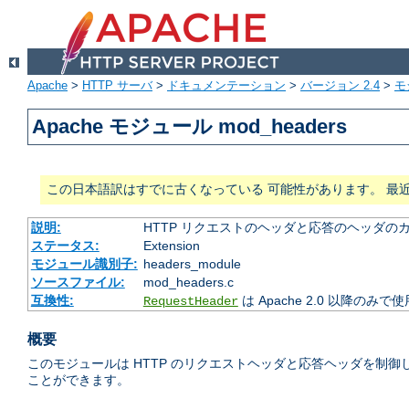
Apache
>
HTTP サーバ
>
ドキュメンテーション
>
バージョン 2.4
>
モ
Apache モジュール mod_headers
この日本語訳はすでに古くなっている 可能性があります。 最
説明:
HTTP リクエストのヘッダと応答のヘッダの
ステータス:
Extension
モジュール識別子:
headers_module
ソースファイル:
mod_headers.c
互換性:
は Apache 2.0 以降のみで
RequestHeader
概要
このモジュールは HTTP のリクエストヘッダと応答ヘッダを制
ことができます。