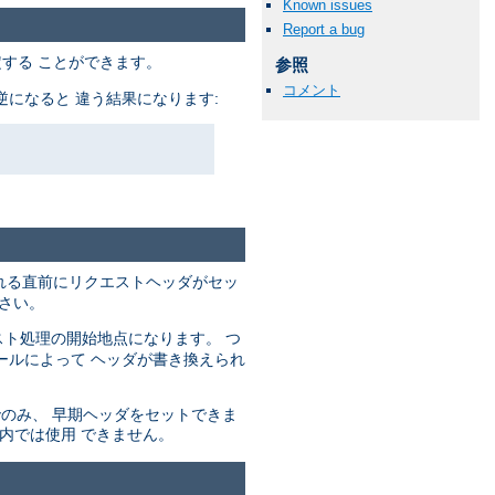
Known issues
Report a bug
する ことができます。
参照
コメント
になると 違う結果になります:
れる直前にリクエストヘッダがセッ
さい。
ト処理の開始地点になります。 つ
ールによって ヘッダが書き換えられ
でのみ、 早期ヘッダをセットできま
内では使用 できません。