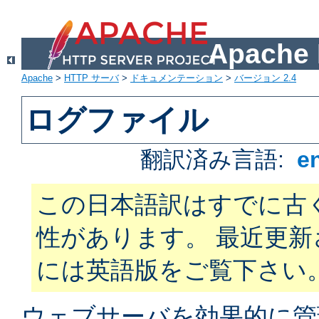
Apach
Apache
>
HTTP サーバ
>
ドキュメンテーション
>
バージョン 2.4
ログファイル
翻訳済み言語:
e
この日本語訳はすでに古
性があります。 最近更
には英語版をご覧下さい
ウェブサーバを効果的に管