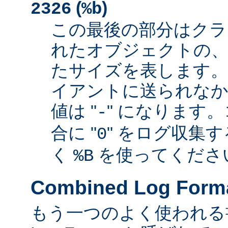
(
)
2326
%b
この最後の部分はクラ
れたオブジェクトの、
たサイズを表します
イアントに送られなか
値は "
" になります
-
合に "
" をログ収集
0
く
を使ってくださ
%B
Combined Log Form
もう一つのよく使われる書式