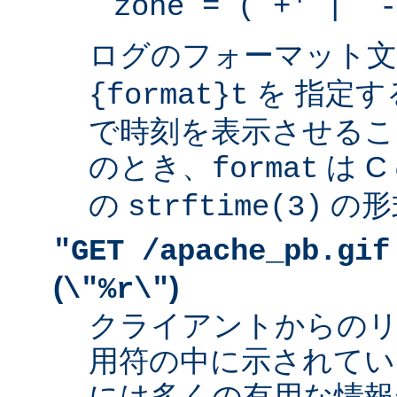
zone = (`+' | `-
ログのフォーマット
を 指定す
{format}t
で時刻を表示させるこ
のとき、
は 
format
の
の形
strftime(3)
"GET /apache_pb.gif
(
)
\"%r\"
クライアントからの
用符の中に示されてい
には多くの有用な情報