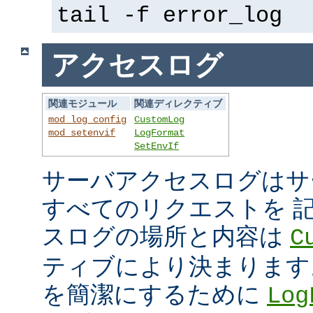
tail -f error_log
アクセスログ
関連モジュール
関連ディレクティブ
mod_log_config
CustomLog
mod_setenvif
LogFormat
SetEnvIf
サーバアクセスログはサ
すべてのリクエストを 
スログの場所と内容は
C
ティブにより決まります
を簡潔にするために
Log