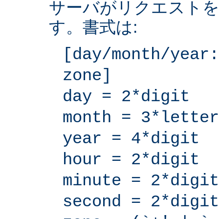
サーバがリクエストを
す。書式は:
[day/month/year:
zone]
day = 2*digit
month = 3*letter
year = 4*digit
hour = 2*digit
minute = 2*digit
second = 2*digit