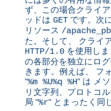
ず、この場合クライア
ッドは
です。次
GET
リソース
/apache_pb
た。そして、 クライ
を使用しま
HTTP/1.0
の各部分を独立にログ
きます。例えば、 フ
"
" は 
%m %U%q %H
リ文字列、プロトコル
局 "
" とまったく
%r